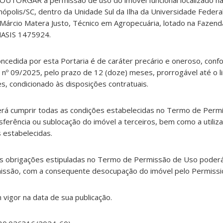
OUTORGAR a permissão de uso do imóvel funcional localizado na
anópolis/SC, dentro da Unidade Sul da Ilha da Universidade Federa
o Márcio Matera Justo, Técnico em Agropecuária, lotado na Fazen
MASIS 1475924.
oncedida por esta Portaria é de caráter precário e oneroso, conf
º 09/2025, pelo prazo de 12 (doze) meses, prorrogável até o l
s, condicionado às disposições contratuais.
verá cumprir todas as condições estabelecidas no Termo de Perm
ferência ou sublocação do imóvel a terceiros, bem como a utiliz
s estabelecidas.
s obrigações estipuladas no Termo de Permissão de Uso poderá
ssão, com a consequente desocupação do imóvel pelo Permissio
m vigor na data de sua publicação.