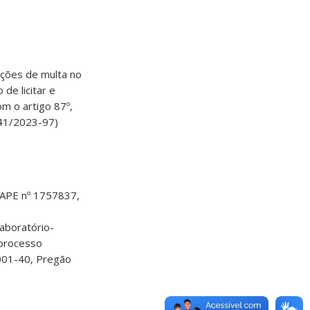
ções de multa no
de licitar e
m o artigo 87º,
2541/2023-97)
APE nº 1757837,
aboratório-
 processo
001-40, Pregão