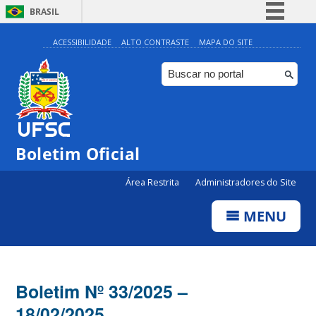
BRASIL
Simplifique!
ACESSIBILIDADE
ALTO CONTRASTE
MAPA DO SITE
Comunica BR
Participe
Acesso à informação
Legislação
Boletim Oficial
Canais
Área Restrita
Administradores do Site
MENU
Boletim Nº 33/2025 –
18/02/2025