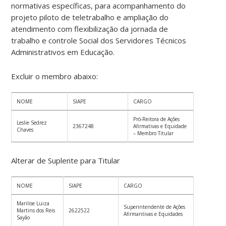
normativas específicas, para acompanhamento do
projeto piloto de teletrabalho e ampliação do
atendimento com flexibilização da jornada de
trabalho e controle Social dos Servidores Técnicos
Administrativos em Educação.
Excluir o membro abaixo:
NOME
SIAPE
CARGO
Pró-Reitora de Ações
Leslie Sedrez
2367248
Afirmativas e Equidade
Chaves
– Membro Titular
Alterar de Suplente para Titular
NOME
SIAPE
CARGO
Marilise Luiza
Superintendente de Ações
Martins dos Reis
2622522
Afirmantivas e Equidades
Sayão