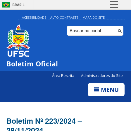
BRASIL
Simplifique!
ACESSIBILIDADE
ALTO CONTRASTE
MAPA DO SITE
Comunica BR
Participe
Acesso à informação
Legislação
Boletim Oficial
Canais
Área Restrita
Administradores do Site
MENU
Boletim Nº 223/2024 –
28/11/2024