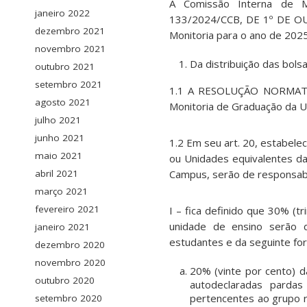
A Comissão Interna de Mo
janeiro 2022
133/2024/CCB, DE 1º DE OUT
dezembro 2021
Monitoria para o ano de 2025
novembro 2021
Da distribuição das bol
outubro 2021
setembro 2021
1.1 A RESOLUÇÃO NORMATIV
agosto 2021
Monitoria de Graduação da Un
julho 2021
junho 2021
1.2 Em seu art. 20, estabelec
maio 2021
ou Unidades equivalentes da
abril 2021
Campus, serão de responsabi
março 2021
fevereiro 2021
I – fica definido que 30% (t
unidade de ensino serão d
janeiro 2021
estudantes e da seguinte fo
dezembro 2020
novembro 2020
20% (vinte por cento) d
outubro 2020
autodeclaradas parda
pertencentes ao grupo r
setembro 2020