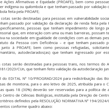
a de Ações Afirmativas e Equidade (PROAFE), bem como pessoa
ser indígena ou quilombola e que tenham passado por validação 
bola feita pela PROAFE;
 cotas serão destinadas para pessoas em vulnerabilidade social
nham passado por validação da declaração de renda feita pel
especificamente, pessoas que tenham impedimento de longo p
 sensorial que, em interação com uma ou mais barreiras, possam t
etiva na sociedade em igualdade de condições com as demais pe
tatuto da Pessoa com Deficiência – e que tenham passado po
ia junto à PROAFE; bem como pessoas refugiadas, solicitant
manitário, autodeclarados(as) que tenham ingressado por es
 cotas serão destinadas para pessoas trans, nos termos do Art.
181/2023/CUn, que tenham feito validação da autodeclaração ju
al do EDITAL Nº 10/PROGRAD/2024 para redistribuição das Bol
as de monitoria, para o ano letivo de 2025, atribuída para o C
das quais 18 (30%) deverão ser reservadas para a política de a
 Centro de Ciências Biológicas, instituída pela Direção de Cent
 critérios definidos pela RESOLUÇÃO NORMATIVA Nº 194/2024/CU
mentos conforme quadro abaixo: