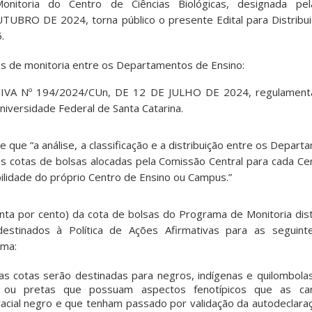
nitoria do Centro de Ciências Biológicas, designada p
UBRO DE 2024, torna público o presente Edital para Distribu
.
sas de monitoria entre os Departamentos de Ensino:
A Nº 194/2024/CUn, DE 12 DE JULHO DE 2024, regulament
iversidade Federal de Santa Catarina.
e que “a análise, a classificação e a distribuição entre os Depar
s cotas de bolsas alocadas pela Comissão Central para cada Ce
lidade do próprio Centro de Ensino ou Campus.”
rinta por cento) da cota de bolsas do Programa de Monitoria dis
estinados à Política de Ações Afirmativas para as seguint
rma:
as cotas serão destinadas para negros, indígenas e quilombolas
s ou pretas que possuam aspectos fenotípicos que as ca
acial negro e que tenham passado por validação da autodeclara