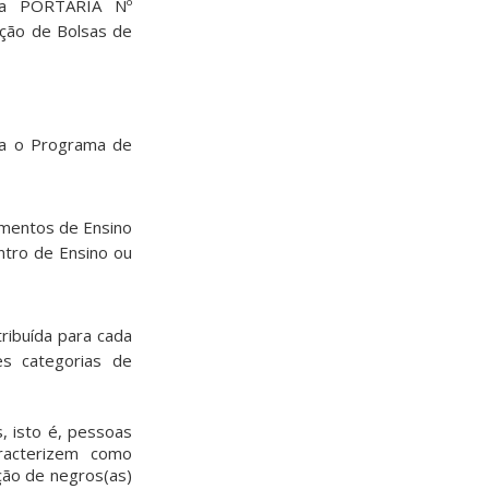
ela PORTARIA Nº
ição de Bolsas de
a o Programa de
tamentos de Ensino
ntro de Ensino ou
tribuída para cada
es categorias de
, isto é, pessoas
racterizem como
ção de negros(as)