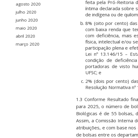
feita pela Pró-Reitori
agosto 2020
íntima declarada sobre 
julho 2020
de indígena ou de quilom
junho 2020
8% (oito por cento) das
maio 2020
com baixa renda que te
com deficiência, mais 
abril 2020
física, intelectual e/ou
março 2020
participação plena e ef
Lei nº 13.146/15 – Es
condição de deficiênc
portadoras de visto hu
UFSC; e
2% (dois por cento) das
Resolução Normativa nº 
1.3 Conforme Resultado fin
para 2025, o número de bols
Biológicas é de 55 bolsas, 
Assim, a Comissão Interna do
atribuições, e com base nos
de bolsas entre os departa