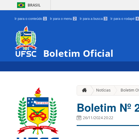
BRASIL
Ir para o conteúdo
1
Ir para o menu
2
Ir para a busca
3
Ir para o rodapé
4
Boletim Oficial
Notícias
Boletim Of
Boletim Nº 
26/11/2024 20:22