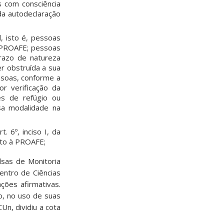
s com consciência
da autodeclaração
, isto é, pessoas
a PROAFE; pessoas
razo de natureza
er obstruída a sua
ssoas, conforme a
r verificação da
es de refúgio ou
sa modalidade na
 6º, inciso I, da
nto à PROAFE;
sas de Monitoria
entro de Ciências
ções afirmativas.
ro, no uso de suas
n, dividiu a cota