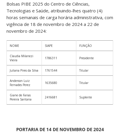
Bolsas PIBE 2025 do Centro de Ciências,
Tecnologias e Saúde, atribuindo-lhes quatro (4)
horas semanais de carga horária administrativa, com
vigência de 18 de novembro de 2024 a 22 de
novembro de 2024:
NOME
SIAPE
FUNÇÃO
Claudia Milanezi
1786311
Presidente
Vieira
Juliana Pires da Silva
1761544
Titular
Anderson Luiz
1635680
Titular
Fernades Perez
Giane de Farias
2416681
Suplente
Pereira Santana
PORTARIA DE 14 DE NOVEMBRO DE 2024