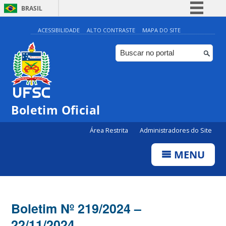
BRASIL
Simplifique!
ACESSIBILIDADE
ALTO CONTRASTE
MAPA DO SITE
Comunica BR
Participe
Acesso à informação
Legislação
Boletim Oficial
Canais
Área Restrita
Administradores do Site
MENU
Boletim Nº 219/2024 –
22/11/2024