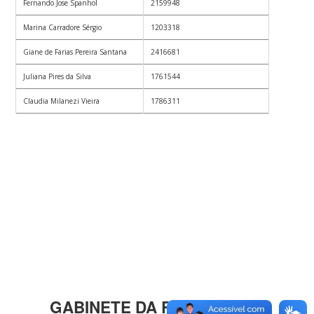
Fernando Jose Spanhol
2159948
Marina Carradore Sérgio
1203318
Giane de Farias Pereira Santana
2416681
Juliana Pires da Silva
1761544
Claudia Milanezi Vieira
1786311
GABINETE DA REITORIA