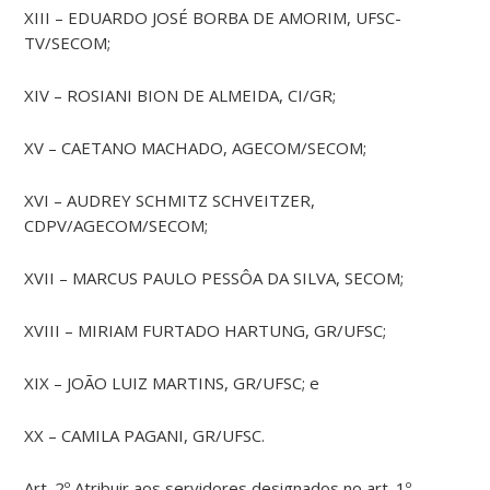
XIII – EDUARDO JOSÉ BORBA DE AMORIM, UFSC-
TV/SECOM;
XIV – ROSIANI BION DE ALMEIDA, CI/GR;
XV – CAETANO MACHADO, AGECOM/SECOM;
XVI – AUDREY SCHMITZ SCHVEITZER,
CDPV/AGECOM/SECOM;
XVII – MARCUS PAULO PESSÔA DA SILVA, SECOM;
XVIII – MIRIAM FURTADO HARTUNG, GR/UFSC;
XIX – JOÃO LUIZ MARTINS, GR/UFSC; e
XX – CAMILA PAGANI, GR/UFSC.
Art. 2º Atribuir aos servidores designados no art. 1º