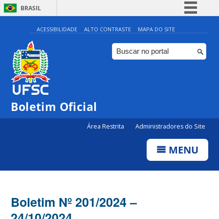
BRASIL
Simplifique!
ACESSIBILIDADE
ALTO CONTRASTE
MAPA DO SITE
Comunica BR
Participe
Acesso à informação
Legislação
Boletim Oficial
Canais
Área Restrita
Administradores do Site
MENU
Boletim Nº 201/2024 –
24/10/2024