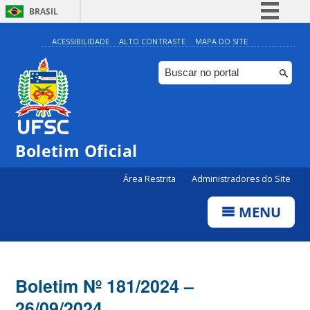
BRASIL
Simplifique!
ACESSIBILIDADE
ALTO CONTRASTE
MAPA DO SITE
Comunica BR
Participe
Acesso à informação
Legislação
Boletim Oficial
Canais
Área Restrita
Administradores do Site
MENU
Boletim Nº 181/2024 –
26/09/2024