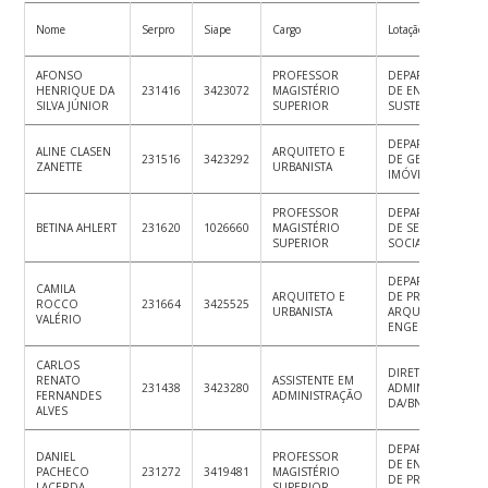
Nome
Serpro
Siape
Cargo
Lotação
AFONSO
PROFESSOR
DEPARTAMENTO
HENRIQUE DA
231416
3423072
MAGISTÉRIO
DE ENERGIA E
SILVA JÚNIOR
SUPERIOR
SUSTENTABILIDAD
DEPARTAMENTO
ALINE CLASEN
ARQUITETO E
231516
3423292
DE GESTÃO DE
ZANETTE
URBANISTA
IMÓVEIS
PROFESSOR
DEPARTAMENTO
BETINA AHLERT
231620
1026660
MAGISTÉRIO
DE SERVIÇO
SUPERIOR
SOCIAL
DEPARTAMENTO
CAMILA
ARQUITETO E
DE PROJETOS DE
ROCCO
231664
3425525
URBANISTA
ARQUITETURA E
VALÉRIO
ENGENHARIA
CARLOS
DIRETORIA
RENATO
ASSISTENTE EM
231438
3423280
ADMINISTRATIVA /
FERNANDES
ADMINISTRAÇÃO
DA/BNU
ALVES
DEPARTAMENTO
DANIEL
PROFESSOR
DE ENGENHARIA
PACHECO
231272
3419481
MAGISTÉRIO
DE PRODUÇÃO E
LACERDA
SUPERIOR