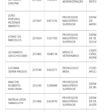
ADMINISTRAÇÃO
REITOR
LEACINA
JOÃO
PROFESSOR
DEPARTAMENTO
RIVELINO
231367
3421216
MAGISTÉRIO
DE
REZENDE
SUPERIOR
ANTROPOLOGIA
BARRETO
PROFESSOR
DEPARTAMENTO
JONAZ GIL
231504
1331750
MAGISTÉRIO
DE SERVIÇO
BARCELOS
SUPERIOR
SOCIAL
CENTRO DE
LEONARDO
MÉDICO
231482
1948118
CIÊNCIAS
GRUCHOUSKEI
VETERINÁRIO
AGRÁRIAS
LUCIANA
PEDAGOGO/
COLÉGIO DE
231540
3423271
SERRA PASSOS
ÁREA
APLICAÇÃO
MAICON
PROFESSOR
DEPARTAMENTO
ROBERTO
231245
1258088
MAGISTÉRIO
DE BIOQUÍMICA
KVIECINSKI
SUPERIOR
PROFESSOR
DEPARTAMENTO
NATÁLIA UEDA
231406
3423070
MAGISTÉRIO
DE ENERGIA E
YAMAGUCHI
SUPERIOR
SUSTENTABILIDAD