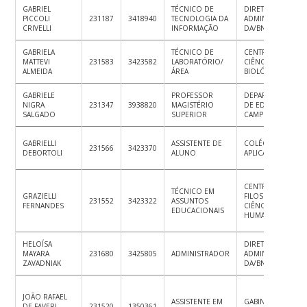
GABRIEL
TÉCNICO DE
DIRETORIA
PICCOLI
231187
3418940
TECNOLOGIA DA
ADMINISTRATIVA /
CRIVELLI
INFORMAÇÃO
DA/BNU
GABRIELA
TÉCNICO DE
CENTRO DE
MATTEVI
231583
3423582
LABORATÓRIO/
CIÊNCIAS
ALMEIDA
ÁREA
BIOLÓGICAS
GABRIELE
PROFESSOR
DEPARTAMENTO
NIGRA
231347
3938820
MAGISTÉRIO
DE EDUCAÇÃO D
SALGADO
SUPERIOR
CAMPO
GABRIELLI
ASSISTENTE DE
COLÉGIO DE
231566
3423370
DEBORTOLI
ALUNO
APLICAÇÃO
CENTRO DE
TÉCNICO EM
GRAZIELLI
FILOSOFIA E
231552
3423322
ASSUNTOS
FERNANDES
CIÊNCIAS
EDUCACIONAIS
HUMANAS
HELOÍSA
DIRETORIA
MAYARA
231680
3425805
ADMINISTRADOR
ADMINISTRATIVA /
ZAVADNIAK
DA/BNU
JOÃO RAFAEL
ASSISTENTE EM
GABINETE DO
DE FAVERI
231520
1350361