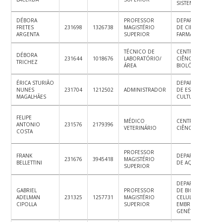
SISTEMAS
DÉBORA
PROFESSOR
DEPARTAMENTO
FRETES
231698
1326738
MAGISTÉRIO
DE CIÊNCIAS
ARGENTA
SUPERIOR
FARMACÊUTICAS
TÉCNICO DE
CENTRO DE
DÉBORA
231644
1018676
LABORATÓRIO/
CIÊNCIAS
TRICHEZ
ÁREA
BIOLÓGICAS
ÉRICA STURIÃO
DEPARTAMENTO
NUNES
231704
1212502
ADMINISTRADOR
DE ESPORTE,
MAGALHÃES
CULTURA E LAZER
FELIPE
MÉDICO
CENTRO DE
ANTONIO
231576
2179396
VETERINÁRIO
CIÊNCIAS RURAIS
COSTA
PROFESSOR
FRANK
DEPARTAMENTO
231676
3945418
MAGISTÉRIO
BELLETTINI
DE AQUICULTURA
SUPERIOR
DEPARTAMENTO
GABRIEL
PROFESSOR
DE BIOLOGIA
ADELMAN
231325
1257731
MAGISTÉRIO
CELULAR,
CIPOLLA
SUPERIOR
EMBRIOLOGIA E
GENÉTICA