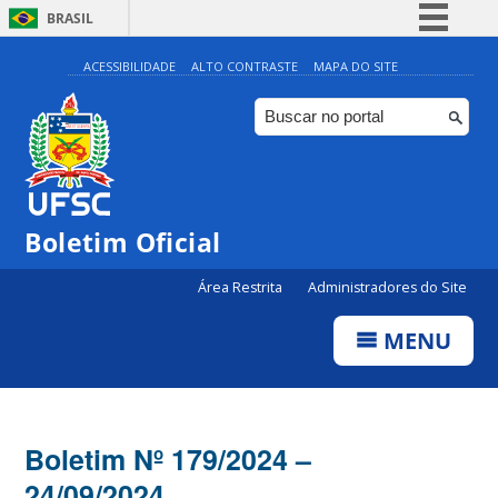
BRASIL
Simplifique!
ACESSIBILIDADE
ALTO CONTRASTE
MAPA DO SITE
Comunica BR
Participe
Acesso à informação
Legislação
Boletim Oficial
Canais
Área Restrita
Administradores do Site
MENU
Boletim Nº 179/2024 –
24/09/2024