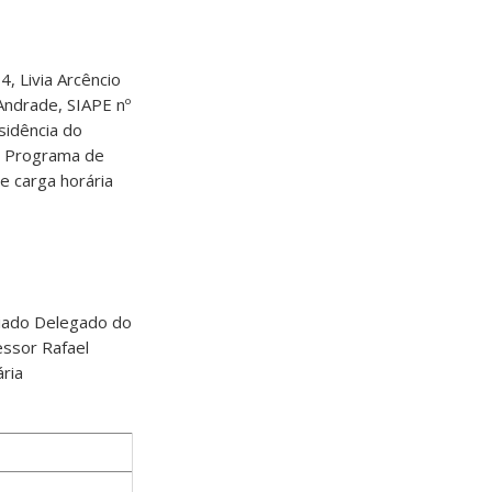
, Livia Arcêncio
Andrade, SIAPE nº
sidência do
o Programa de
e carga horária
giado Delegado do
essor Rafael
ria