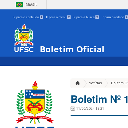
BRASIL
Ir para o conteúdo
1
Ir para o menu
2
Ir para a busca
3
Ir para o rodapé
4
Boletim Oficial
Notícias
Boletim Of
Boletim Nº 
11/06/2024 18:21