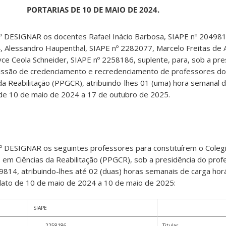
PORTARIAS DE 10 DE MAIO DE 2024.
º DESIGNAR os docentes Rafael Inácio Barbosa, SIAPE nº 2049814
, Alessandro Haupenthal, SIAPE nº 2282077, Marcelo Freitas de 
ayce Ceola Schneider, SIAPE nº 2258186, suplente, para, sob a pre
missão de credenciamento e recredenciamento de professores d
 Reabilitação (PPGCR), atribuindo-lhes 01 (uma) hora semanal d
 de 10 de maio de 2024 a 17 de outubro de 2025.
º DESIGNAR os seguintes professores para constituírem o Cole
m Ciências da Reabilitação (PPGCR), sob a presidência do prof
9814, atribuindo-lhes até 02 (duas) horas semanais de carga horá
dato de 10 de maio de 2024 a 10 de maio de 2025:
SIAPE
2258186
Titular