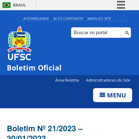
BRASIL
Simplifique!
ACESSIBILIDADE
ALTO CONTRASTE
MAPA DO SITE
Comunica BR
Participe
Acesso à informação
Legislação
Boletim Oficial
Canais
Área Restrita
Administradores do Site
MENU
Boletim Nº 21/2023 –
30/01/2023