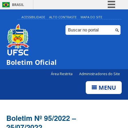
BRASIL
Simplifique!
ACESSIBILIDADE
ALTO CONTRASTE
MAPA DO SITE
Comunica BR
Participe
Acesso à informação
Legislação
Boletim Oficial
Canais
Área Restrita
Administradores do Site
MENU
Boletim Nº 95/2022 –
25/07/2022