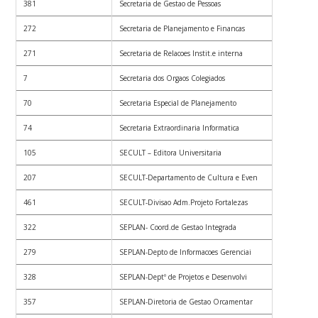
381
Secretaria de Gestao de Pessoas
272
Secretaria de Planejamento e Financas
271
Secretaria de Relacoes Instit.e interna
7
Secretaria dos Orgaos Colegiados
70
Secretaria Especial de Planejamento
74
Secretaria Extraordinaria Informatica
105
SECULT – Editora Universitaria
207
SECULT-Departamento de Cultura e Even
461
SECULT-Divisao Adm.Projeto Fortalezas
322
SEPLAN- Coord.de Gestao Integrada
279
SEPLAN-Depto de Informacoes Gerenciai
328
SEPLAN-Deptº de Projetos e Desenvolvi
357
SEPLAN-Diretoria de Gestao Orcamentar