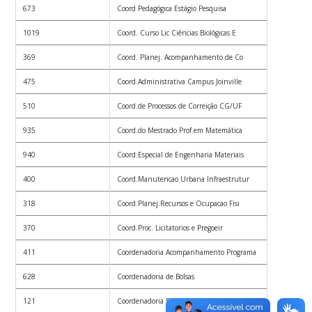
673
Coord Pedagógica Estágio Pesquisa
1019
Coord. Curso Lic Ciências Biológicas E
369
Coord. Planej. Acompanhamento de Co
475
Coord.Administrativa Campus Joinville
510
Coord.de Processos de Correição CG/UF
935
Coord.do Mestrado Prof.em Matemática
940
Coord.Especial de Engenharia Materiais
400
Coord.Manutencao Urbana Infraestrutur
318
Coord.Planej.Recursos e Ocupacao Fisi
370
Coord.Proc. Licitatorios e Pregoeir
411
Coordenadoria Acompanhamento Programa
628
Coordenadoria de Bolsas
121
Coordenadoria Especial de Farmacologia