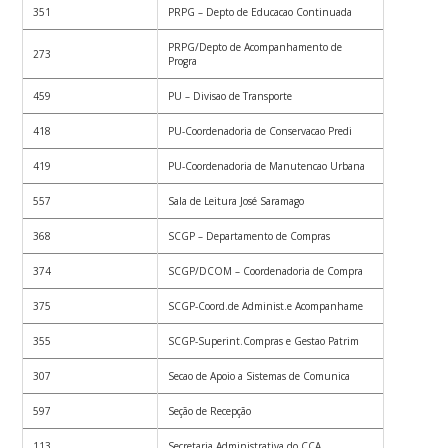
351
PRPG – Depto de Educacao Continuada
PRPG/Depto de Acompanhamento de
273
Progra
459
PU – Divisao de Transporte
418
PU-Coordenadoria de Conservacao Predi
419
PU-Coordenadoria de Manutencao Urbana
557
Sala de Leitura José Saramago
368
SCGP – Departamento de Compras
374
SCGP/DCOM – Coordenadoria de Compra
375
SCGP-Coord.de Administ.e Acompanhame
355
SCGP-Superint.Compras e Gestao Patrim
307
Secao de Apoio a Sistemas de Comunica
597
Seção de Recepção
113
Secretaria Administrativa do CCA