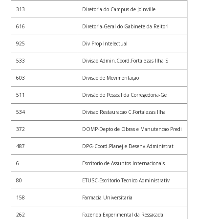
313
Diretoria do Campus de Joinville
616
Diretoria-Geral do Gabinete da Reitori
925
Div Prop Intelectual
533
Divisao Admin.Coord.Fortalezas Ilha S
603
Divisão de Movimentação
511
Divisão de Pessoal da Corregedoria-Ge
534
Divisao Restauracao C.Fortalezas Ilha
372
DOMP-Depto de Obras e Manutencao Predi
487
DPG-Coord.Planej.e Desenv.Administrat
6
Escritorio de Assuntos Internacionais
80
ETUSC-Escritorio Tecnico Administrativ
158
Farmacia Universitaria
262
Fazenda Experimental da Ressacada