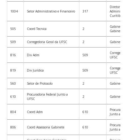
Diretoria
1004
Setor Administrativo e Financeiro
317
Administ.Campus
Curitibanos
Gabinete do Reitor (
505
Coord Tecnica
2
Gabinete do Reitor)
509
Corregedoria Geral da UFSC
2
Gabinete do Reitor
Corregedoria Geral d
816
Div Adm
509
UFSC
Corregedoria Geral d
819
Div Jurídica
509
UFSC
560
Setor de Protocolo
2
Gabinete do Reitor
Procuradoria Federal Junto a
610
2
Gabinete do Reitor
UFSC
Procuradoria Federal
804
Coord Adm
610
Junto a UFSC
Procuradoria Federal
806
Coord Assessoria Gabinete
610
Junto a UFSC