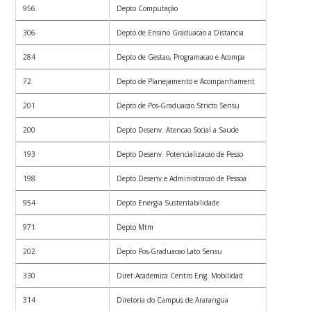
956
Depto Computação
306
Depto de Ensino Graduacao a Distancia
284
Depto de Gestao, Programacao e Acompa
72
Depto de Planejamento e Acompanhament
201
Depto de Pos-Graduacao Stricto Sensu
200
Depto Desenv. Atencao Social a Saude
193
Depto Desenv. Potencializacao de Pesso
198
Depto Desenv.e Administracao de Pessoa
954
Depto Energia Sustentabilidade
971
Depto Mtm
202
Depto Pos-Graduacao Lato Sensu
330
Diret.Academica Centro Eng. Mobilidad
314
Diretoria do Campus de Ararangua