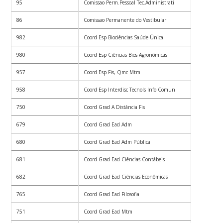
95
Comissao Perm.Pessoal Tec.Administrati
86
Comissao Permanente do Vestibular
982
Coord Esp Biociências Saúde Única
980
Coord Esp Ciências Bios Agronômicas
957
Coord Esp Fis, Qmc Mtm
958
Coord Esp Interdisc Tecnols Info Comun
750
Coord Grad A Distância Fis
679
Coord Grad Ead Adm
680
Coord Grad Ead Adm Pública
681
Coord Grad Ead Ciências Contábeis
682
Coord Grad Ead Ciências Econômicas
765
Coord Grad Ead Filosofia
751
Coord Grad Ead Mtm