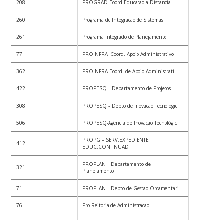
208
PROGRAD Coord.Educacao a Distancia
260
Programa de Integracao de Sistemas
261
Programa Integrado de Planejamento
77
PROINFRA -Coord. Apoio Administrativo
362
PROINFRA-Coord. de Apoio Administrati
422
PROPESQ – Departamento de Projetos
308
PROPESQ – Depto de Inovacao Tecnologic
506
PROPESQ-Agência de Inovação Tecnológic
PROPG – SERV.EXPEDIENTE
412
EDUC.CONTINUAD
PROPLAN – Departamento de
321
Planejamento
71
PROPLAN – Depto de Gestao Orcamentari
76
Pro-Reitoria de Administracao