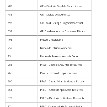
488
GR – Diretoria Geral de Comunicacao
486
GR – Divisao de Audiovisual
494
GR-Coord.Desing e Programacao Visual
358
GR-Coordenadoria de Educacao a Distanc
106
Museu Universitario
259
Nucleo de Estudos Acorianos
75
Nucleo de Processamento de Dados
283
PRAE – Depto de Assuntos Estudantis
466
PRAE – Divisao de Esportes e Lazer
390
PRAE – Gestao Adminis Moradia Estudant
361
PREG – Coord.de Apoio Administrativo
329
PREG – Diretoria de Gestao e Desenv.Ac
87
PREG -Coordenadoria Educacao Basica