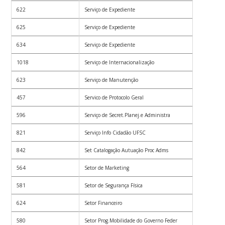
622
Serviço de Expediente
625
Serviço de Expediente
634
Serviço de Expediente
1018
Serviço de Internacionalização
623
Serviço de Manutenção
457
Servico de Protocolo Geral
596
Serviço de Secret.Planej.e Administra
821
Serviço Info Cidadão UFSC
842
Set Catalogação Autuação Proc Adms
564
Setor de Marketing
581
Setor de Segurança Física
624
Setor Financeiro
580
Setor Prog.Mobilidade do Governo Feder