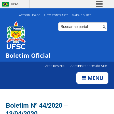
BRASIL
Simplifique!
ACESSIBILIDADE
ALTO CONTRASTE
MAPA DO SITE
Comunica BR
Participe
Acesso à informação
Legislação
Boletim Oficial
Canais
Área Restrita
Administradores do Site
MENU
Boletim Nº 44/2020 –
13/04/2020