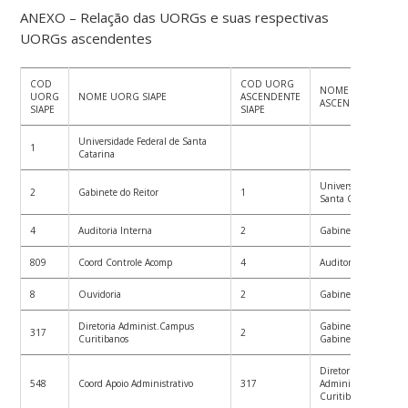
ANEXO – Relação das UORGs e suas respectivas
UORGs ascendentes
COD
COD UORG
NOME UORG
UORG
NOME UORG SIAPE
ASCENDENTE
ASCENDENTE SIAPE
SIAPE
SIAPE
Universidade Federal de Santa
1
Catarina
Universidade Federal
2
Gabinete do Reitor
1
Santa Catarina
4
Auditoria Interna
2
Gabinete do Reitor
809
Coord Controle Acomp
4
Auditoria Interna
8
Ouvidoria
2
Gabinete do Reitor
Diretoria Administ.Campus
Gabinete do Reitor (
317
2
Curitibanos
Gabinete do Reitor)
Diretoria
548
Coord Apoio Administrativo
317
Administ.Campus
Curitibanos