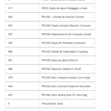
311
PREG-Depto de Apoio Pedagogico e Avali
456
PROAD – Divisao de Arquivo Central
467
PROAD-Coord.Compras Material Consumo
387
PROAD-Departamento de Compras Licitaçõ
495
PROAD-Depto de Processos Licitatorios
468
PROAD-Gestão de Importação e Exportaç
481
PROAD-Secao de Apoio Externo
480
PROAD-Secao de Cadastro e SICAF
479
PROAD-Serv.Compras Emissao Cont.Empe
460
PROAD-Serv.Controle Empenho Faturame
455
PROAD-Setor Acomp.Anal.Fin.Serv.Viag
9
Procuradoria Geral