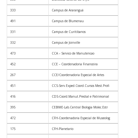
333
Campus de Araranguá
491
Campus de Blumenau
331
Campus de Curitibanos
332
Campus de Joinville
473
CCA – Servico de Manutencao
452
CCE – Coordenadoria Financeira
267
CCE/Coordenadoria Especial de Artes
451
CCS-Serv.Exped.Coord.Cursos Mest.Profi
416
CDS-Coord.Manut.Predial e Patrimonial
395
CEBIME-Lab.Central Biologia Molec.Estr
472
CFH-Coordenadoria Especial de Museolog
175
CFH-Planetario